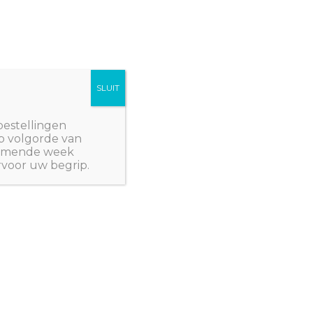
SLUIT
Winkelwagen/
€
0,00
NWPlants@gmail.com
bestellingen
p volgorde van
 komende week
rvoor uw begrip.
: ZADEN
/ Echium vulgare
- EENJARIGEN
ulgare