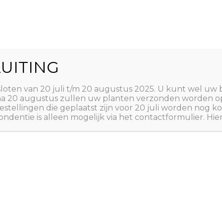
World
UITING
Zoeken
ct
Winkelwagen
T
sloten van 20 juli t/m 20 augustus 2025. U kunt wel uw 
 na 20 augustus zullen uw planten verzonden worden o
estellingen die geplaatst zijn voor 20 juli worden nog
ndentie is alleen mogelijk via het contactformulier. Hie
Home
/
ZADEN
/
A tot Z
A tot Z: ZADEN
,
ZADEN 
Echium v
€
2,50
Slangenkruid