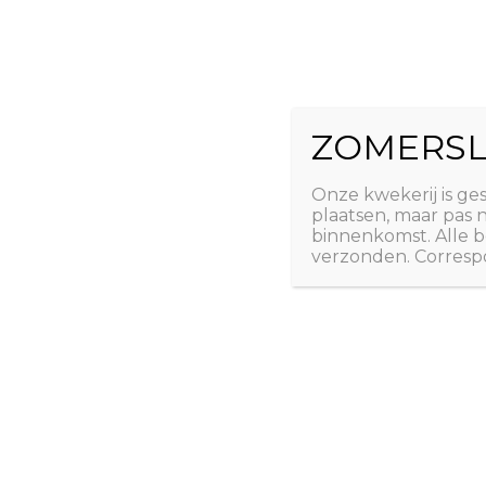
Ga
The Natural 
naar
de
Useful plants
inhoud
ZOMERSL
Laatste nieuws
Webshop
Over ons
Conta
Onze kwekerij is ge
plaatsen, maar pas
binnenkomst. Alle b
verzonden. Correspo