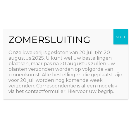
Ga
The Natural World
naar
Useful plants
de
inhoud
ZOMERSLUITING
SLUIT
Onze kwekerij is gesloten van 20 juli t/m 20
augustus 2025. U kunt wel uw bestellingen
plaatsen, maar pas na 20 augustus zullen uw
planten verzonden worden op volgorde van
binnenkomst. Alle bestellingen die geplaatst zijn
voor 20 juli worden nog komende week
verzonden. Correspondentie is alleen mogelijk
via het contactformulier. Hiervoor uw begrip.