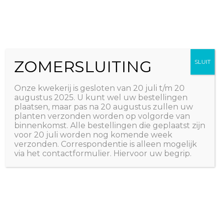
Ga
The Natural World
naar
Useful plants
de
inhoud
ZOMERSLUITING
SLUIT
Onze kwekerij is gesloten van 20 juli t/m 20
augustus 2025. U kunt wel uw bestellingen
plaatsen, maar pas na 20 augustus zullen uw
planten verzonden worden op volgorde van
binnenkomst. Alle bestellingen die geplaatst zijn
voor 20 juli worden nog komende week
verzonden. Correspondentie is alleen mogelijk
via het contactformulier. Hiervoor uw begrip.