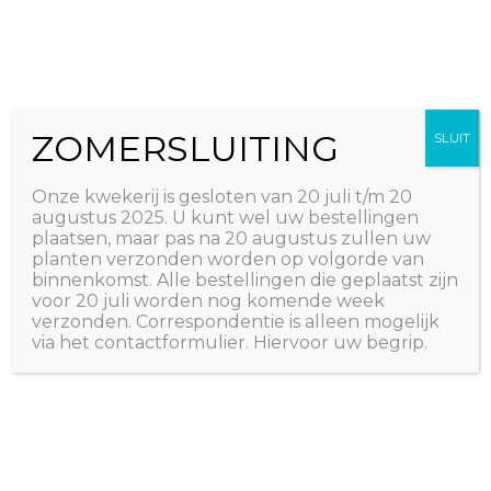
Ga
The Natural World
naar
Useful plants
de
inhoud
ZOMERSLUITING
SLUIT
Onze kwekerij is gesloten van 20 juli t/m 20
augustus 2025. U kunt wel uw bestellingen
plaatsen, maar pas na 20 augustus zullen uw
planten verzonden worden op volgorde van
binnenkomst. Alle bestellingen die geplaatst zijn
voor 20 juli worden nog komende week
verzonden. Correspondentie is alleen mogelijk
via het contactformulier. Hiervoor uw begrip.