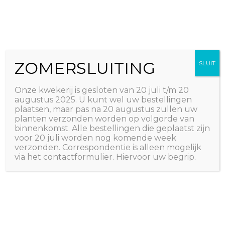
Ga
The Natural World
naar
Useful plants
de
inhoud
ZOMERSLUITING
SLUIT
Onze kwekerij is gesloten van 20 juli t/m 20
augustus 2025. U kunt wel uw bestellingen
plaatsen, maar pas na 20 augustus zullen uw
planten verzonden worden op volgorde van
binnenkomst. Alle bestellingen die geplaatst zijn
voor 20 juli worden nog komende week
verzonden. Correspondentie is alleen mogelijk
via het contactformulier. Hiervoor uw begrip.