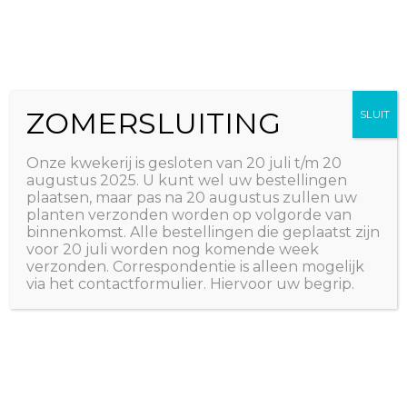
Ga
The Natural World
naar
Useful plants
de
inhoud
ZOMERSLUITING
SLUIT
Onze kwekerij is gesloten van 20 juli t/m 20
augustus 2025. U kunt wel uw bestellingen
plaatsen, maar pas na 20 augustus zullen uw
planten verzonden worden op volgorde van
binnenkomst. Alle bestellingen die geplaatst zijn
voor 20 juli worden nog komende week
verzonden. Correspondentie is alleen mogelijk
via het contactformulier. Hiervoor uw begrip.