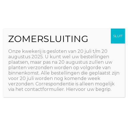
Ga
The Natural World
naar
Useful plants
de
inhoud
ZOMERSLUITING
SLUIT
Onze kwekerij is gesloten van 20 juli t/m 20
augustus 2025. U kunt wel uw bestellingen
plaatsen, maar pas na 20 augustus zullen uw
planten verzonden worden op volgorde van
binnenkomst. Alle bestellingen die geplaatst zijn
voor 20 juli worden nog komende week
verzonden. Correspondentie is alleen mogelijk
via het contactformulier. Hiervoor uw begrip.