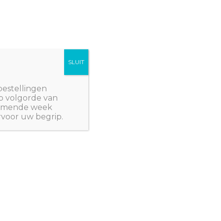
SLUIT
Winkelwagen/
€
0,00
NWPlants@gmail.com
bestellingen
p volgorde van
 komende week
rvoor uw begrip.
- EENJARIGEN
/ Cephalophora aromatica
- EENJARIGEN
hora aromatica