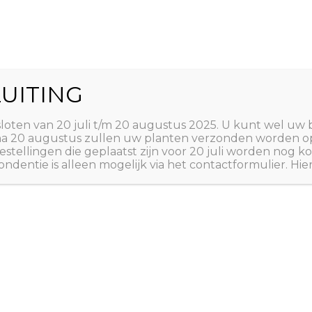
World
UITING
Zoeken
ct
Winkelwagen
T
sloten van 20 juli t/m 20 augustus 2025. U kunt wel uw 
 na 20 augustus zullen uw planten verzonden worden o
estellingen die geplaatst zijn voor 20 juli worden nog
ndentie is alleen mogelijk via het contactformulier. Hie
Home
/
ZADEN
/
ZADEN 
A tot Z: ZADEN
,
ZADEN 
Cephalop
€
2,50
Gummibeerbloem