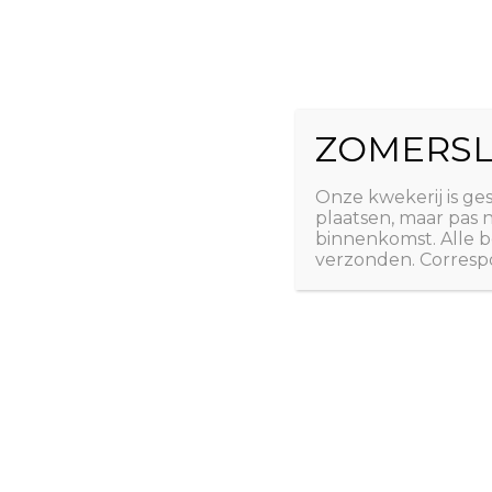
Ga
The Natural 
naar
de
Useful plants
inhoud
ZOMERSL
Laatste nieuws
Webshop
Over ons
Conta
Onze kwekerij is ge
plaatsen, maar pas
binnenkomst. Alle b
verzonden. Correspo