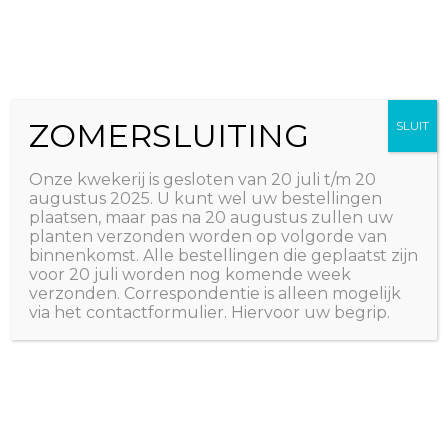
Ga
The Natural World
naar
Useful plants
de
inhoud
ZOMERSLUITING
SLUIT
Onze kwekerij is gesloten van 20 juli t/m 20
augustus 2025. U kunt wel uw bestellingen
plaatsen, maar pas na 20 augustus zullen uw
planten verzonden worden op volgorde van
binnenkomst. Alle bestellingen die geplaatst zijn
voor 20 juli worden nog komende week
verzonden. Correspondentie is alleen mogelijk
via het contactformulier. Hiervoor uw begrip.