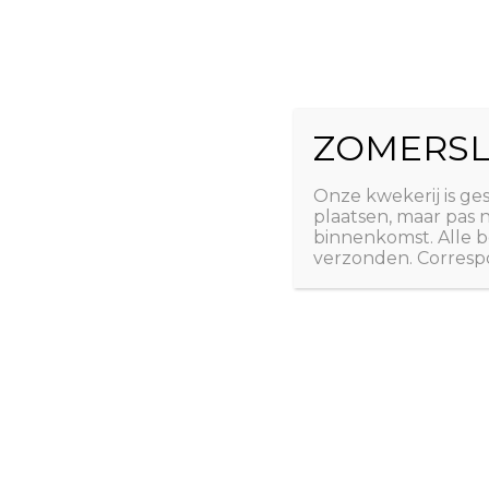
Ga
The Natural 
naar
de
Useful plants
inhoud
ZOMERSL
Laatste nieuws
Webshop
Over ons
Conta
Onze kwekerij is ge
plaatsen, maar pas
binnenkomst. Alle b
verzonden. Correspo