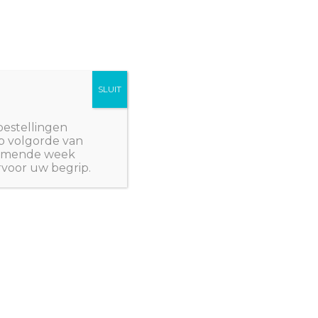
SLUIT
Winkelwagen/
€
0,00
NWPlants@gmail.com
bestellingen
p volgorde van
 komende week
rvoor uw begrip.
 Z: PLANTEN
/ Actinidia arguta ‘Ananasnaya’
,
EETBARE VRUCHTEN
,
KUIPPLANTEN
,
 arguta
aya’