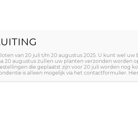
World
UITING
Zoeken
ct
Winkelwagen
T
sloten van 20 juli t/m 20 augustus 2025. U kunt wel uw 
 na 20 augustus zullen uw planten verzonden worden o
estellingen die geplaatst zijn voor 20 juli worden nog
ndentie is alleen mogelijk via het contactformulier. Hie
Home
/
PLANTEN
/
A tot
A tot Z: PLANTEN
,
AZIË
TUINPLANTEN
Actinidia
‘Ananasn
€
4,50