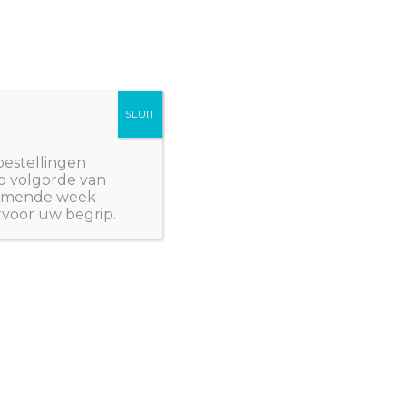
SLUIT
Winkelwagen/
€
0,00
NWPlants@gmail.com
bestellingen
p volgorde van
 komende week
rvoor uw begrip.
Search