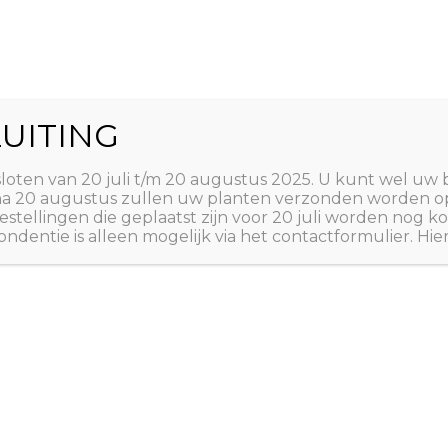
World
UITING
Zoeken
ct
Winkelwagen
T
sloten van 20 juli t/m 20 augustus 2025. U kunt wel uw 
 na 20 augustus zullen uw planten verzonden worden o
estellingen die geplaatst zijn voor 20 juli worden nog
ndentie is alleen mogelijk via het contactformulier. Hie
Algemene Voorwaarden