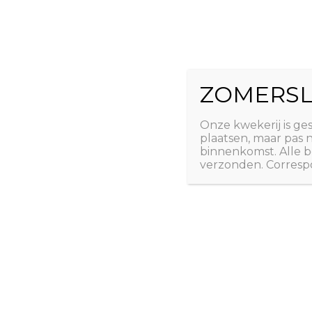
Ga
The Natural 
naar
de
Useful plants
inhoud
ZOMERSL
Laatste nieuws
Webshop
Over ons
Conta
Onze kwekerij is ge
plaatsen, maar pas
binnenkomst. Alle b
Checkout
verzonden. Correspo