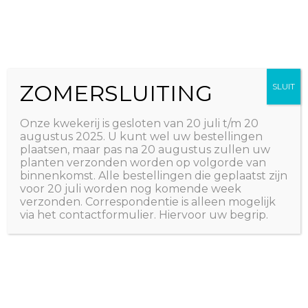
Ga
The Natural World
naar
Useful plants
de
inhoud
ZOMERSLUITING
SLUIT
Cart
Onze kwekerij is gesloten van 20 juli t/m 20
augustus 2025. U kunt wel uw bestellingen
Je winkelwagen is momenteel leeg.
plaatsen, maar pas na 20 augustus zullen uw
planten verzonden worden op volgorde van
binnenkomst. Alle bestellingen die geplaatst zijn
voor 20 juli worden nog komende week
Terug naar winkel
verzonden. Correspondentie is alleen mogelijk
via het contactformulier. Hiervoor uw begrip.