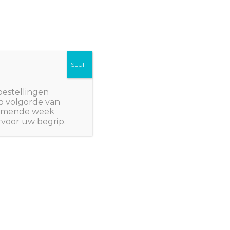
SLUIT
Winkelwagen/
€
0,00
NWPlants@gmail.com
bestellingen
p volgorde van
 komende week
rvoor uw begrip.
ustus 2026