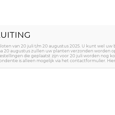
World
UITING
Zoeken
ct
Winkelwagen
T
sloten van 20 juli t/m 20 augustus 2025. U kunt wel uw 
 na 20 augustus zullen uw planten verzonden worden o
estellingen die geplaatst zijn voor 20 juli worden nog
ndentie is alleen mogelijk via het contactformulier. Hie
esloten van 20 juli t/m 20 aug
ite02
oten van 20 juli t/m 20 augustus 2026.